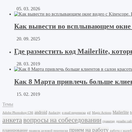
05. 03. 2026
Как вывести во всплывающем окне в
20. 09. 2025
Где разместить код Mailerlite, к
28. 03. 2019
Как 8 Марта привлечь больше клиен
15. 02. 2019
Темы
android
Mailerlite
Adobe Photoshop CS6
Audacity
e-mail переписка
gif
Magic Actions
M
анкета
вопросы на собеседовании
граватар
дизайн сай
прием на работу
планирование
правила деловой переписки
работа с жало