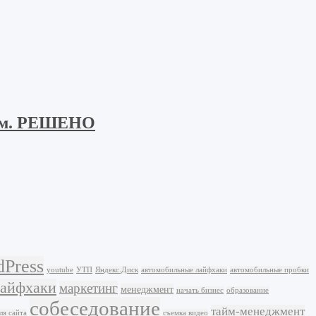
форм. РЕШЕНО
Press
youtube
УТП
Яндекс.Диск
автомобильные лайфхаки
автомобильные пробки
лайфхаки
маркетинг
менеджмент
начать бизнес
образование
собеседование
тайм-менеджмент
ля сайта
съемка видео