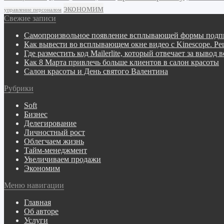
экономим
управление персоналом
Свежие записи
Самопроизвольное появление всплывающей формы подпи
Как вывести во всплывающем окне видео с Kinescope. Р
Где разместить код Mailerlite, который отвечает за вы
Как 8 Марта привлечь больше клиентов в салон красоты
Салон красоты и День святого Валентина
Рубрики
Soft
Бизнес
Делегирование
Личностный рост
Облегчаем жизнь
Тайм-менеджмент
Увеличиваем продажи
Экономим
Меню навигации
Главная
Об авторе
Услуги