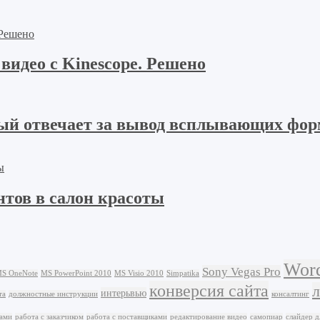
идео с Kinescope. Решено
оторый отвечает за вывод всплывающих 
тов в салон красоты
Word
Sony Vegas Pro
S OneNote
MS PowerPoint 2010
MS Visio 2010
Simpatika
конверсия сайта
интерьвью
та
должностные инструкции
консалтинг
бами
работа с заказчиком
работа с поставщиками
редактирование видео
самопиар
слайдер д