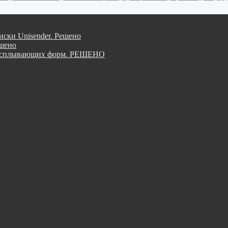
ски Unisender. Решено
ешено
вод всплывающих форм. РЕШЕНО