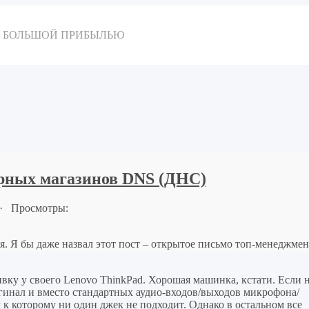
 с БОЛЬШОЙ ПРИБЫЛЬЮ
ерных магазинов DNS (ДНС)
· Просмотры:
я. Я бы даже назвал этот пост – открытое письмо топ-менеджме
вку у своего Lenovo ThinkPad. Хорошая машинка, кстати. Если 
инал и вместо стандартных аудио-входов/выходов микрофона/
к которому ни один джек не подходит. Однако в остальном все