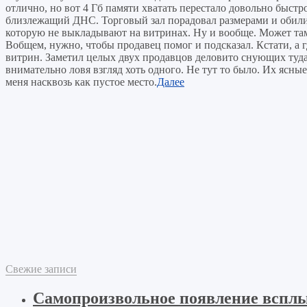
отлично, но вот 4 Гб памяти хватать перестало довольно быстро
близлежащий ДНС. Торговый зал порадовал размерами и обилие
которую не выкладывают на витринах. Ну и вообще. Может там
Вобщем, нужно, чтобы продавец помог и подсказал. Кстати, а г
витрин. Заметил целых двух продавцов деловито снующих туд
внимательно ловя взгляд хоть одного. Не тут то было. Их ясные
меня насквозь как пустое место.
Далее
Свежие записи
Самопроизвольное появление вспл