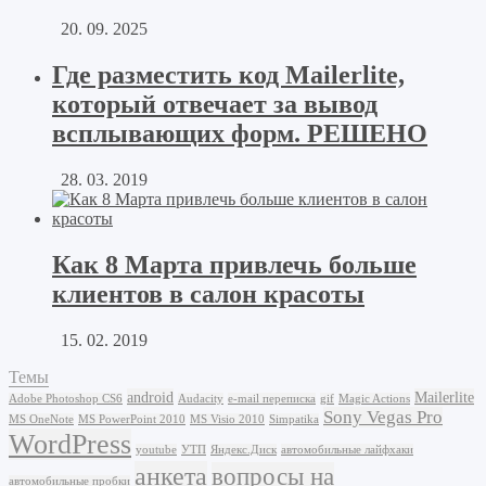
20. 09. 2025
Где разместить код Mailerlite,
который отвечает за вывод
всплывающих форм. РЕШЕНО
28. 03. 2019
Как 8 Марта привлечь больше
клиентов в салон красоты
15. 02. 2019
Темы
android
Mailerlite
Adobe Photoshop CS6
Audacity
e-mail переписка
gif
Magic Actions
Sony Vegas Pro
MS OneNote
MS PowerPoint 2010
MS Visio 2010
Simpatika
WordPress
youtube
УТП
Яндекс.Диск
автомобильные лайфхаки
анкета
вопросы на
автомобильные пробки