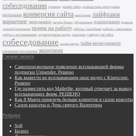
собеседовании
граватар
дизайн сайта
должностные инструкции
конверсия сайта
лайфхаки
интерьвью
консалтинг
маркетинг
менеджмент
планирование
начать бизнес
образование
правила
прием на работу
деловой переписки
работа с жалобами
работа с заказчиком
работа с поставщиками
редактирование видео
самопиар
слайдер для сайта
собеседование
тайм-менеджмент
съемка видео
экономим
управление персоналом
Свежие записи
Самопроизвольное появление всплывающей формы
подписки Unisender. Решено
Как вывести во всплывающем окне видео с Kinescope.
Решено
Где разместить код Mailerlite, который отвечает за вывод
всплывающих форм. РЕШЕНО
Как 8 Марта привлечь больше клиентов в салон красоты
Салон красоты и День святого Валентина
Рубрики
Soft
Бизнес