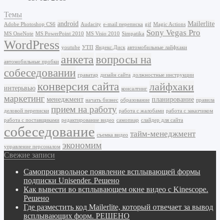
Темы
android
Mailerlite
Adobe Photoshop CS6
Audacity
e-mail переписка
gif
Magic Actions
Sony Vegas Pro
MS OneNote
MS PowerPoint 2010
MS Visio 2010
Simpatika
WordPress
youtube
УТП
Яндекс.Диск
автомобильные лайфхаки
анкета
вопросы на
автомобильные пробки
собеседовании
граватар
дизайн сайта
должностные инструкции
конверсия сайта
лайфхаки
интерьвью
консалтинг
маркетинг
менеджмент
планирование
начать бизнес
образование
правила
прием на работу
деловой переписки
работа с жалобами
работа с заказчиком
работа с поставщиками
редактирование видео
самопиар
слайдер для сайта
собеседование
тайм-менеджмент
съемка видео
экономим
управление персоналом
Свежие записи
Самопроизвольное появление всплывающей формы
подписки Unisender. Решено
Как вывести во всплывающем окне видео с Kinescope.
Решено
Где разместить код Mailerlite, который отвечает за вывод
всплывающих форм. РЕШЕНО