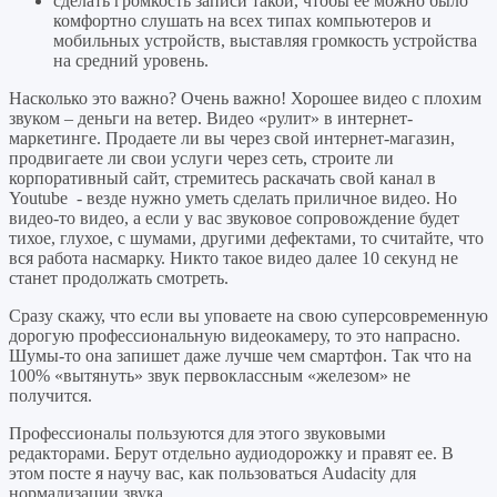
сделать громкость записи такой, чтобы ее можно было
комфортно слушать на всех типах компьютеров и
мобильных устройств, выставляя громкость устройства
на средний уровень.
Насколько это важно? Очень важно! Хорошее видео с плохим
звуком – деньги на ветер. Видео «рулит» в интернет-
маркетинге. Продаете ли вы через свой интернет-магазин,
продвигаете ли свои услуги через сеть, строите ли
корпоративный сайт, стремитесь раскачать свой канал в
Youtube - везде нужно уметь сделать приличное видео. Но
видео-то видео, а если у вас звуковое сопровождение будет
тихое, глухое, с шумами, другими дефектами, то считайте, что
вся работа насмарку. Никто такое видео далее 10 секунд не
станет продолжать смотреть.
Сразу скажу, что если вы уповаете на свою суперсовременную
дорогую профессиональную видеокамеру, то это напрасно.
Шумы-то она запишет даже лучше чем смартфон. Так что на
100% «вытянуть» звук первоклассным «железом» не
получится.
Профессионалы пользуются для этого звуковыми
редакторами. Берут отдельно аудиодорожку и правят ее. В
этом посте я научу вас, как пользоваться Audacity для
нормализации звука.