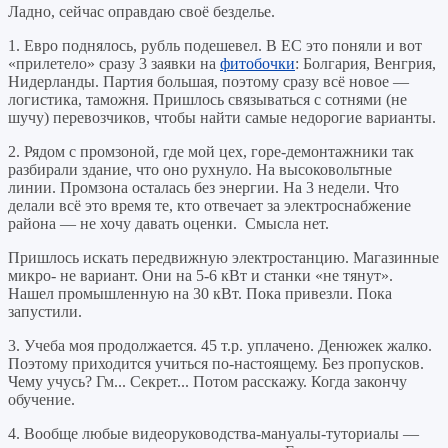
Ладно, сейчас оправдаю своё безделье.
1. Евро поднялось, рубль подешевел. В ЕС это поняли и вот
«прилетело» сразу 3 заявки на
фитобочки
: Болгария, Венгрия,
Нидерланды. Партия большая, поэтому сразу всё новое —
логистика, таможня. Пришлось связываться с сотнями (не
шучу) перевозчиков, чтобы найти самые недорогие варианты.
2. Рядом с промзоной, где мой цех, горе-демонтажники так
разбирали здание, что оно рухнуло. На высоковольтные
линии. Промзона осталась без энергии. На 3 недели. Что
делали всё это время те, кто отвечает за электроснабжение
района — не хочу давать оценки. Смысла нет.
Пришлось искать передвижную электростанцию. Магазинные
микро- не вариант. Они на 5-6 кВт и станки «не тянут».
Нашел промышленную на 30 кВт. Пока привезли. Пока
запустили.
3. Учеба моя продолжается. 45 т.р. уплачено. Денюжек жалко.
Поэтому приходится учиться по-настоящему. Без пропусков.
Чему учусь? Гм... Секрет... Потом расскажу. Когда закончу
обучение.
4. Вообще любые видеоруководства-мануалы-туториалы —