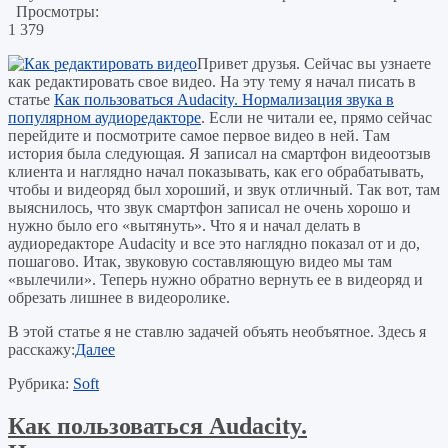
Просмотры:
1 379
Привет друзья. Сейчас вы узнаете
как редактировать свое видео. На эту тему я начал писать в
статье
Как пользоваться Audacity. Нормализация звука в
популярном аудиоредакторе
. Если не читали ее, прямо сейчас
перейдите и посмотрите самое первое видео в ней. Там
история была следующая. Я записал на смартфон видеоотзыв
клиента и наглядно начал показывать, как его обрабатывать,
чтобы и видеоряд был хороший, и звук отличный. Так вот, там
выяснилось, что звук смартфон записал не очень хорошо и
нужно было его «вытянуть». Что я и начал делать в
аудиоредакторе Audacity и все это наглядно показал от и до,
пошагово. Итак, звуковую составляющую видео мы там
«вылечили». Теперь нужно обратно вернуть ее в видеоряд и
обрезать лишнее в видеоролике.
В этой статье я не ставлю задачей объять необъятное. Здесь я
расскажу:
Далее
Рубрика:
Soft
Как пользоваться Audacity.